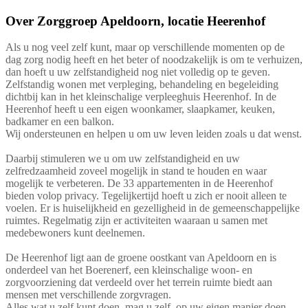
Over
Zorggroep Apeldoorn, locatie Heerenhof
Als u nog veel zelf kunt, maar op verschillende momenten op de
dag zorg nodig heeft en het beter of noodzakelijk is om te verhuizen,
dan hoeft u uw zelfstandigheid nog niet volledig op te geven.
Zelfstandig wonen met verpleging, behandeling en begeleiding
dichtbij kan in het kleinschalige verpleeghuis Heerenhof. In de
Heerenhof heeft u een eigen woonkamer, slaapkamer, keuken,
badkamer en een balkon.
Wij ondersteunen en helpen u om uw leven leiden zoals u dat wenst.
Daarbij stimuleren we u om uw zelfstandigheid en uw
zelfredzaamheid zoveel mogelijk in stand te houden en waar
mogelijk te verbeteren. De 33 appartementen in de Heerenhof
bieden volop privacy. Tegelijkertijd hoeft u zich er nooit alleen te
voelen. Er is huiselijkheid en gezelligheid in de gemeenschappelijke
ruimtes. Regelmatig zijn er activiteiten waaraan u samen met
medebewoners kunt deelnemen.
De Heerenhof ligt aan de groene oostkant van Apeldoorn en is
onderdeel van het Boerenerf, een kleinschalige woon- en
zorgvoorziening dat verdeeld over het terrein ruimte biedt aan
mensen met verschillende zorgvragen.
Alles wat u zelf kunt doen, mag u zelf, op uw eigen manier doen.