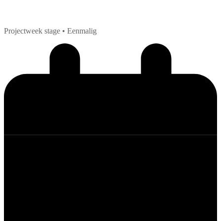
Projectweek stage
• Eenmalig