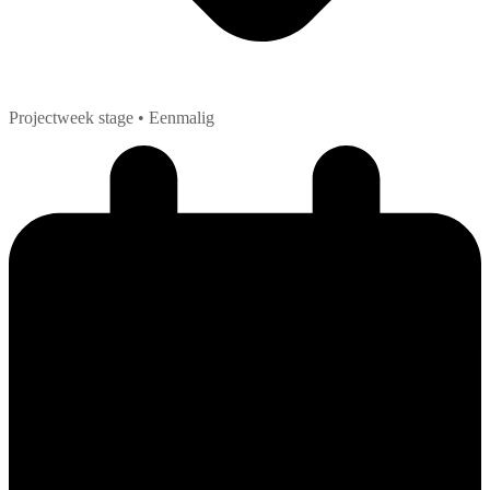
Projectweek stage
• Eenmalig