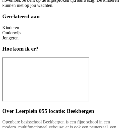
november. Je bent op de afgesproken tijd aanwezig. De kinderen
kunnen niet op jou wachten.
Gerelateerd aan
Kinderen
Onderwijs
Jongeren
Hoe kom ik er?
Over
Leerplein 055 locatie: Beekbergen
Openbare basisschool Beekbergen is een fijne school in een
modern, multifunctioneel gebouw: er is ook een peuterzaal, een