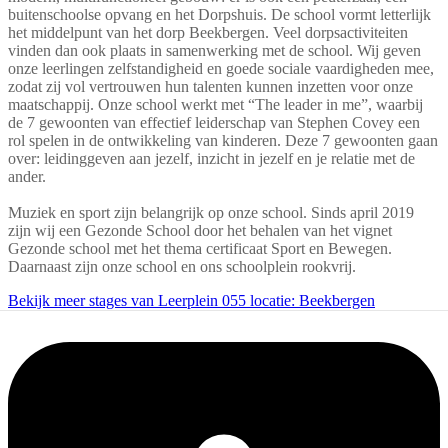
buitenschoolse opvang en het Dorpshuis. De school vormt letterlijk
het middelpunt van het dorp Beekbergen. Veel dorpsactiviteiten
vinden dan ook plaats in samenwerking met de school. Wij geven
onze leerlingen zelfstandigheid en goede sociale vaardigheden mee,
zodat zij vol vertrouwen hun talenten kunnen inzetten voor onze
maatschappij. Onze school werkt met “The leader in me”, waarbij
de 7 gewoonten van effectief leiderschap van Stephen Covey een
rol spelen in de ontwikkeling van kinderen. Deze 7 gewoonten gaan
over: leidinggeven aan jezelf, inzicht in jezelf en je relatie met de
ander.
Muziek en sport zijn belangrijk op onze school. Sinds april 2019
zijn wij een Gezonde School door het behalen van het vignet
Gezonde school met het thema certificaat Sport en Bewegen.
Daarnaast zijn onze school en ons schoolplein rookvrij.
Bekijk meer stages van Leerplein 055 locatie: Beekbergen