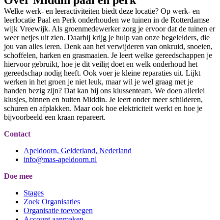
Over Middin paal en perk
Welke werk- en leeractiviteiten biedt deze locatie? Op werk- en
leerlocatie Paal en Perk onderhouden we tuinen in de Rotterdamse
wijk Vreewijk. Als groenmedewerker zorg je ervoor dat de tuinen er
weer netjes uit zien. Daarbij krijg je hulp van onze begeleiders, die
jou van alles leren. Denk aan het verwijderen van onkruid, snoeien,
schoffelen, harken en grasmaaien. Je leert welke gereedschappen je
hiervoor gebruikt, hoe je dit veilig doet en welk onderhoud het
gereedschap nodig heeft. Ook voer je kleine reparaties uit. Lijkt
werken in het groen je niet leuk, maar wil je wel graag met je
handen bezig zijn? Dat kan bij ons klussenteam. We doen allerlei
klusjes, binnen en buiten Middin. Je leert onder meer schilderen,
schuren en afplakken. Maar ook hoe elektriciteit werkt en hoe je
bijvoorbeeld een kraan repareert.
Contact
Apeldoorn, Gelderland, Nederland
info@mas-apeldoorn.nl
Doe mee
Stages
Zoek Organisaties
Organisatie toevoegen
Account aanmaken