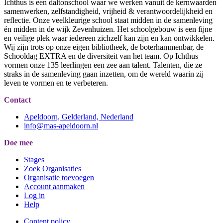
Ichthus is een daltonschool waar we werken vanuit de kernwaarden
samenwerken, zelfstandigheid, vrijheid & verantwoordelijkheid en
reflectie. Onze veelkleurige school staat midden in de samenleving
én midden in de wijk Zevenhuizen. Het schoolgebouw is een fijne
en veilige plek waar iedereen zichzelf kan zijn en kan ontwikkelen.
Wij zijn trots op onze eigen bibliotheek, de boterhammenbar, de
Schooldag EXTRA en de diversiteit van het team. Op Ichthus
vormen onze 135 leerlingen een zee aan talent. Talenten, die ze
straks in de samenleving gaan inzetten, om de wereld waarin zij
leven te vormen en te verbeteren.
Contact
Apeldoorn, Gelderland, Nederland
info@mas-apeldoorn.nl
Doe mee
Stages
Zoek Organisaties
Organisatie toevoegen
Account aanmaken
Log in
Help
Content policy