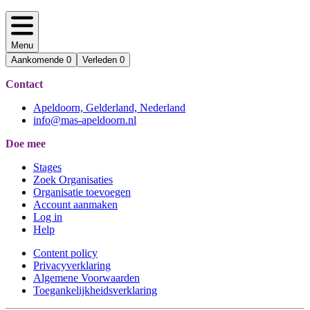
Menu
Aankomende
0
Verleden
0
Contact
Apeldoorn, Gelderland, Nederland
info@mas-apeldoorn.nl
Doe mee
Stages
Zoek Organisaties
Organisatie toevoegen
Account aanmaken
Log in
Help
Content policy
Privacyverklaring
Algemene Voorwaarden
Toegankelijkheidsverklaring